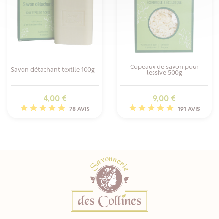
Copeaux de savon pour
Savon détachant textile 100g
lessive 500g
Prix
Prix
4,00 €
9,00 €
78 AVIS
191 AVIS