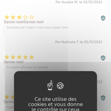
Par Aurelie M. le 05/12/2022






Savon noirSavon noir
Surprise par l’odeur mais lave hyper bien
Par Nathalie T. le 05/11/2022






Savon noir
Produits efficace et naturel
Par Dominique G. le 14/10/2022






Ce site utilise des
Savon noir
cookies et vous donne
Apprecié pour ses composants naturels
le contrôle sur ceux