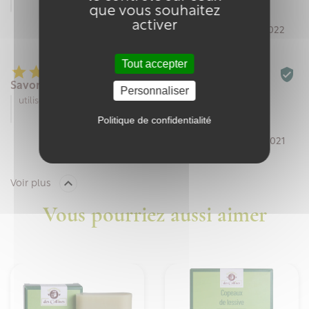
que vous souhaitez
activer
Par Claudine C. le 18/03/2022
Tout accepter






Savon noir
Personnaliser
utilise pour tout le ménage et très doux pour sa peau
Politique de confidentialité
Par bruno a. le 04/05/2021

Voir plus
Vous pourriez aussi aimer