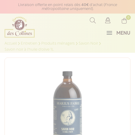
Panneau de gestion des cookies
Livraison offerte en point relais dès
40€
d'achat (
France
métropolitaine uniquement
).
0
MENU
Accueil
Entretien
Produits ménagers
Savon Noir
Savon noir à l'huile d'olive 1L