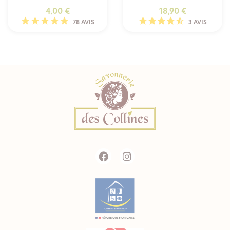
Prix
Prix
4,00 €
18,90 €
78 AVIS
3 AVIS