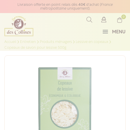
Panneau de gestion des cookies
Livraison offerte en point relais dès
40€
d'achat (
France
métropolitaine uniquement
).
0
MENU
Accueil
Entretien
Produits ménagers
Lessive en copeaux
Copeaux de savon pour lessive 500g