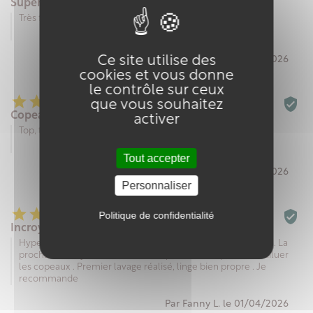
Super pratique
Très facile à faire...et une lessive naturelle
Ce site utilise des
Par Pelet P. le 20/06/2026
cookies et vous donne
le contrôle sur ceux






que vous souhaitez
Copeaux lessive
activer
Top, très pratique à l'utilisation
Tout accepter
Par Muriel G. le 02/05/2026
Personnaliser






Politique de confidentialité
Incroyable !
Hyper simple a faire . La texture devient gel au bout de 24h . La
prochaine fois je mettrais de l eau plus chaude pour bien diluer
les copeaux . Premier lavage réalisé, linge bien propre . Je
recommande
Par Fanny L. le 01/04/2026