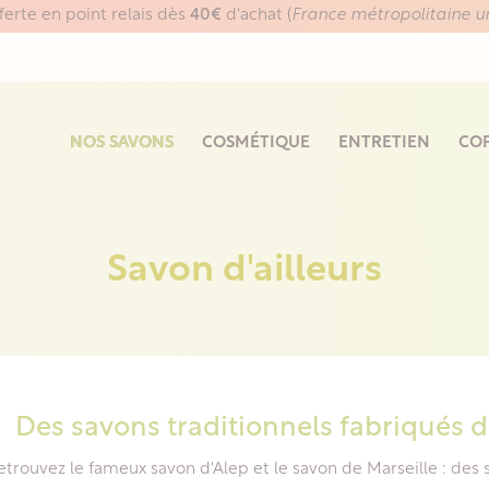
fferte en point relais dès
40€
d'achat (
France métropolitaine 
NOS SAVONS
COSMÉTIQUE
ENTRETIEN
COF
Savon d'ailleurs
Des savons traditionnels fabriqués d
etrouvez le fameux savon d'Alep et le savon de Marseille : des