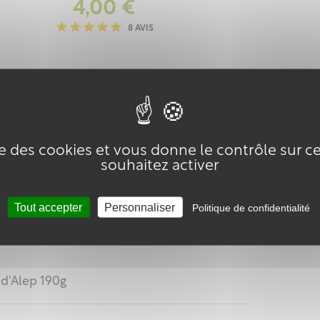
Prix
4,00 €
8 AVIS
ise des cookies et vous donne le contrôle sur 
souhaitez activer
Tout accepter
Personnaliser
Politique de confidentialité
d'Alep 190g