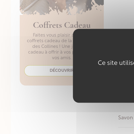
Coffrets Cadeau
Faites vous plaisir avec des
coffrets cadeau de la Savonnerie
des Collines ! Une jolie idée
cadeau à offrir à vos proches et
vos amis.
Ce site util
DÉCOUVRIR
Savon 