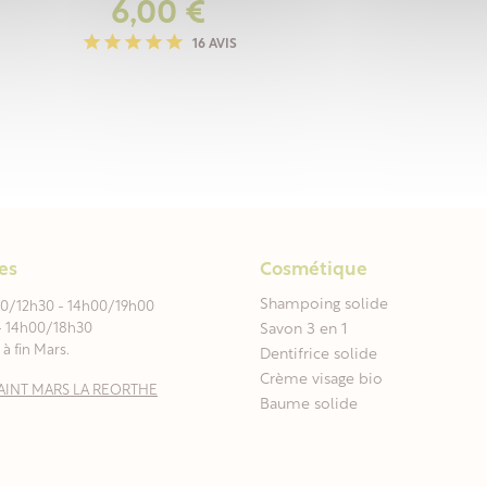
Prix
6,00 €
16 AVIS
es
Cosmétique
Shampoing solide
00/12h30 - 14h00/19h00
- 14h00/18h30
Savon 3 en 1
à fin Mars.
Dentifrice solide
Crème visage bio
0 SAINT MARS LA REORTHE
Baume solide