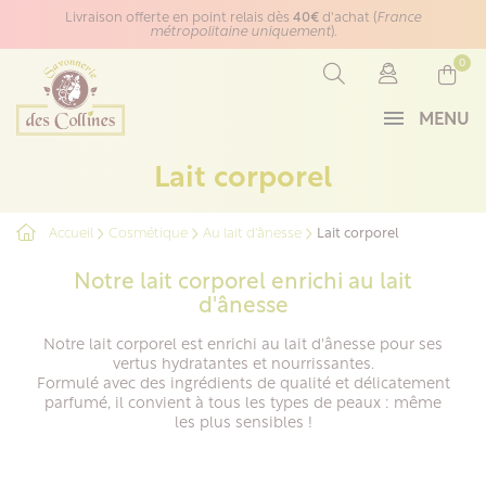
Panneau de gestion des cookies
Livraison offerte en point relais dès
40€
d'achat (
France
métropolitaine uniquement
).
0
MENU
Lait corporel
Accueil
Cosmétique
Au lait d'ânesse
Lait corporel
Notre lait corporel enrichi au lait
d'ânesse
Notre lait corporel est enrichi au lait d'ânesse pour ses
vertus hydratantes et nourrissantes.
Formulé avec des ingrédients de qualité et délicatement
parfumé, il convient à tous les types de peaux : même
les plus sensibles !