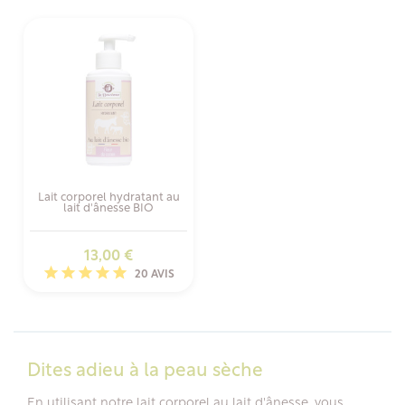
Lait corporel hydratant au
lait d'ânesse BIO
Prix
13,00 €
20 AVIS
Dites adieu à la peau sèche
En utilisant notre lait corporel au lait d'ânesse, vous