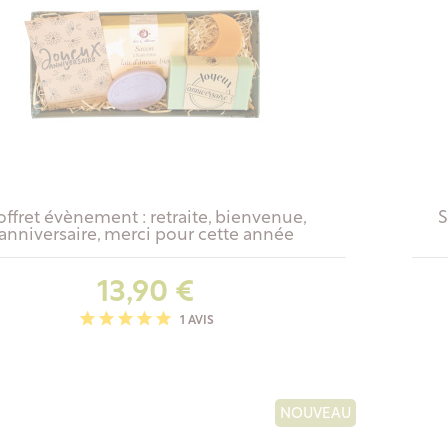
offret évènement : retraite, bienvenue,
S
anniversaire, merci pour cette année
Prix
13,90 €
1 AVIS
NOUVEAU