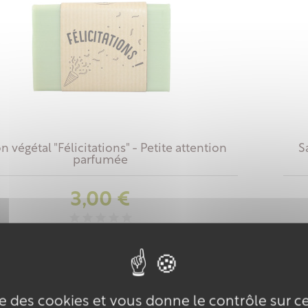
n végétal "Félicitations" - Petite attention
S
parfumée
Prix
3,00 €
NOUVEAU
ise des cookies et vous donne le contrôle sur 