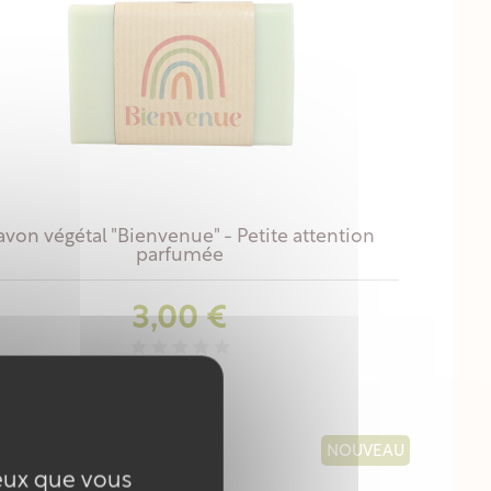
avon végétal "Bienvenue" - Petite attention
parfumée
Prix
3,00 €
NOUVEAU
ceux que vous