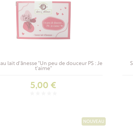
au lait d'ânesse "Un peu de douceur PS : Je
S
t'aime"
Prix
5,00 €
NOUVEAU