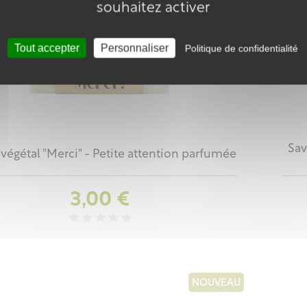
souhaitez activer
Tout accepter
Personnaliser
Politique de confidentialité
Sav
végétal "Merci" - Petite attention parfumée
Prix
3,00 €
NOUVEAU