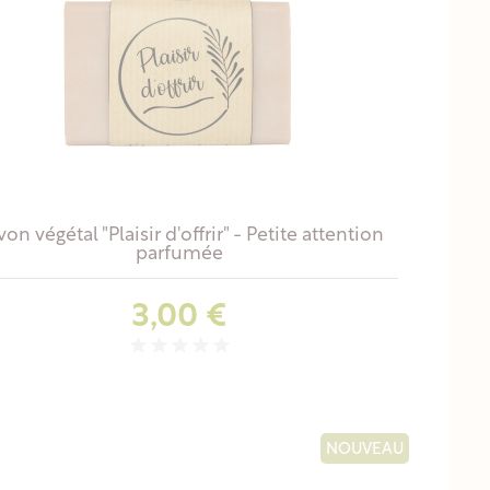
on végétal "Plaisir d'offrir" - Petite attention
parfumée
Prix
3,00 €
NOUVEAU