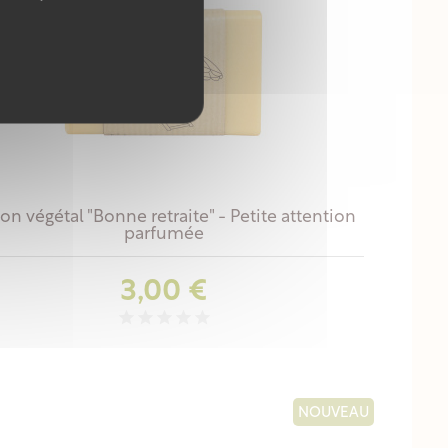
on végétal "Bonne retraite" - Petite attention
parfumée
Prix
3,00 €
NOUVEAU