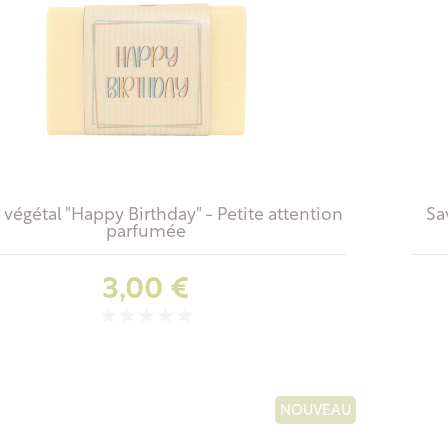
végétal "Happy Birthday" - Petite attention
Sav
parfumée
Prix
3,00 €
NOUVEAU