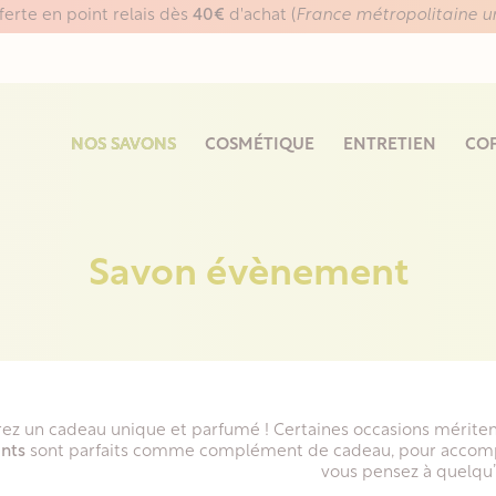
fferte en point relais dès
40€
d'achat (
France métropolitaine 
NOS SAVONS
COSMÉTIQUE
ENTRETIEN
COF
Savon évènement
rez un cadeau unique et parfumé ! Certaines occasions mériten
nts
sont parfaits comme complément de cadeau, pour accom
vous pensez à quelqu’