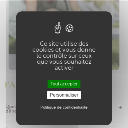
Ce site utilise des
cookies et vous donne
le contrôle sur ceux
que vous souhaitez
activer
FAQ sur Au lait d'ânesse
Tout accepter
Personnaliser
Quels sont les bienfaits des cosmétiques au lait
Politique de confidentialité
d’ânesse ?