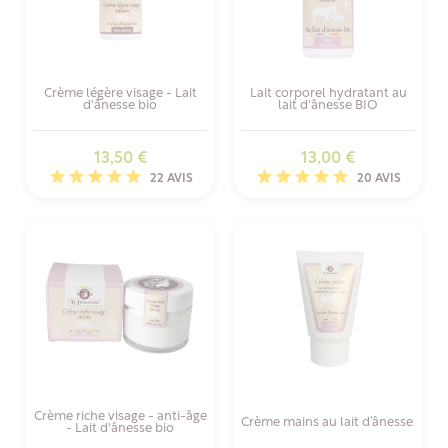
Crème légère visage - Lait
Lait corporel hydratant au
d'ânesse bio
lait d'ânesse BIO
Prix
Prix
13,50 €
13,00 €
22 AVIS
20 AVIS
Crème riche visage - anti-âge
Crème mains au lait d’ânesse
- Lait d'ânesse bio