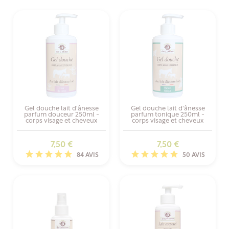
Gel douche lait d'ânesse
Gel douche lait d'ânesse
parfum douceur 250ml -
parfum tonique 250ml -
corps visage et cheveux
corps visage et cheveux
Prix
Prix
7,50 €
7,50 €
84 AVIS
50 AVIS