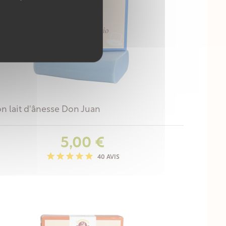
n lait d'ânesse Don Juan
Prix
5,00 €
40 AVIS