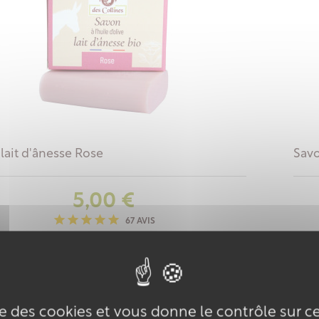
lait d'ânesse Rose
Savo
Prix
5,00 €
67 AVIS
ise des cookies et vous donne le contrôle sur 