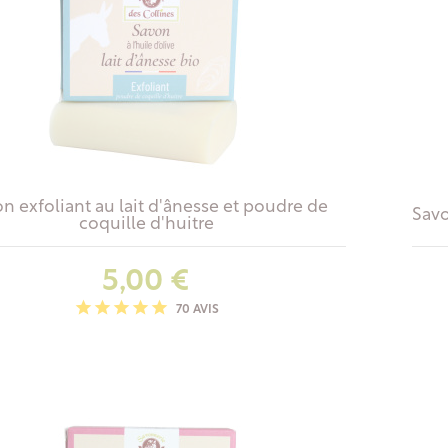
n exfoliant au lait d'ânesse et poudre de
Savo
coquille d'huitre
Prix
5,00 €
70 AVIS