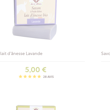
lait d'ânesse Lavande
Savo
Prix
5,00 €
28 AVIS