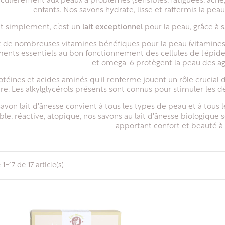
iculièrement aux peaux à problèmes (sensibles, fatiguées, acné,
enfants. Nos savons hydrate, lisse et raffermis la pe
t simplement, c’est un
lait exceptionnel
pour la peau, grâce à 
nt de nombreuses vitamines bénéfiques pour la peau (vitamines A,
ments essentiels au bon fonctionnement des cellules de l'épid
et omega-6 protègent la peau des ag
otéines et acides aminés qu'il renferme jouent un rôle crucial 
ire. Les alkylglycérols présents sont connus pour stimuler les d
avon lait d'ânesse convient à tous les types de peau et à tous l
ble, réactive, atopique, nos savons au lait d'ânesse biologique s
apportant confort et beauté à
1-17 de 17 article(s)