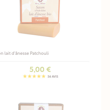
n lait d'ânesse Patchouli
Prix
5,00 €
56 AVIS