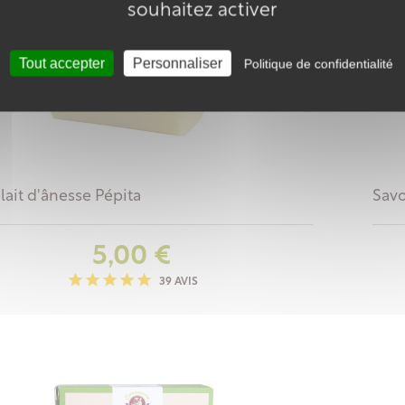
souhaitez activer
Tout accepter
Personnaliser
Politique de confidentialité
lait d'ânesse Pépita
Savo
Prix
5,00 €
39 AVIS