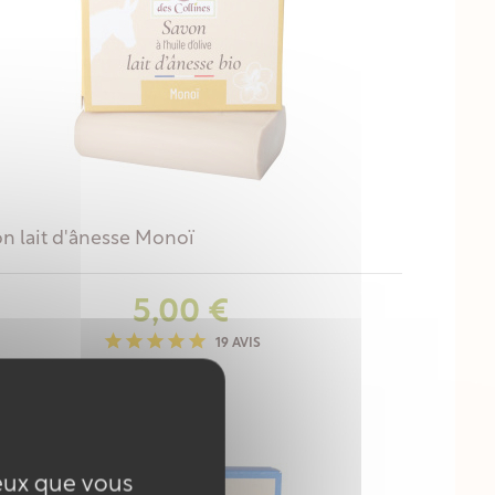
n lait d'ânesse Monoï
Prix
5,00 €
19 AVIS
ceux que vous