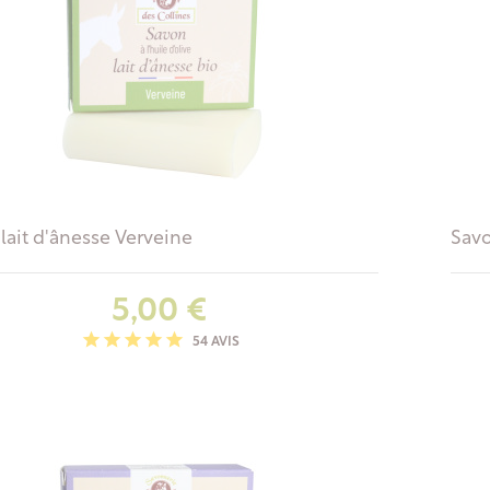
lait d'ânesse Verveine
Savo
Prix
5,00 €
54 AVIS