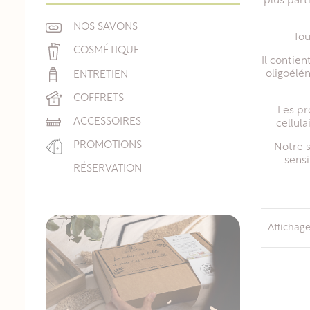
plus part
NOS SAVONS
Tou
COSMÉTIQUE
Il contie
oligoélé
ENTRETIEN
COFFRETS
Les pr
ACCESSOIRES
cellula
PROMOTIONS
Notre s
sensi
RÉSERVATION
Affichage 