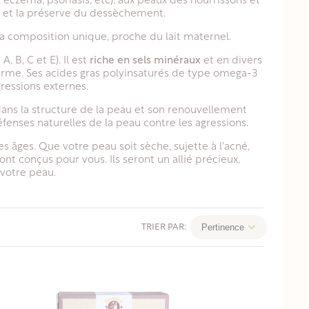
 eczéma, psoriasis, etc), aux peaux des nourrissons et
au et la préserve du dessèchement.
sa composition unique, proche du lait maternel.
 B, C et E). Il est
riche en sels minéraux
et en divers
erme. Ses acides gras polyinsaturés de type omega-3
ressions externes.
dans la structure de la peau et son renouvellement
éfenses naturelles de la peau contre les agressions.
es âges. Que votre peau soit sèche, sujette à l'acné,
ont conçus pour vous. Ils seront un allié précieux,
 votre peau.
Pertinence
TRIER PAR: