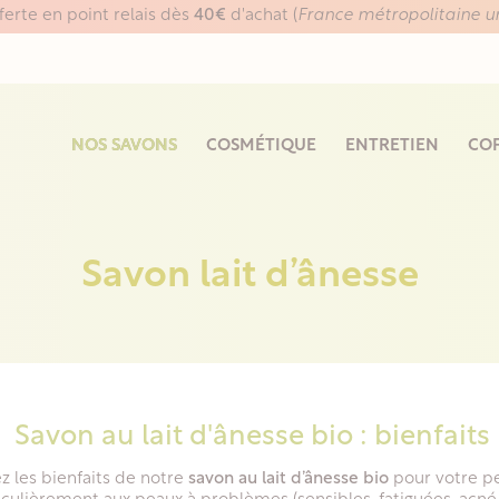
fferte en point relais dès
40€
d'achat (
France métropolitaine 
NOS SAVONS
COSMÉTIQUE
ENTRETIEN
COF
Savon lait d’ânesse
Savon au lait d'ânesse bio : bienfait
 les bienfaits de notre
savon au lait d’ânesse bio
pour votre pe