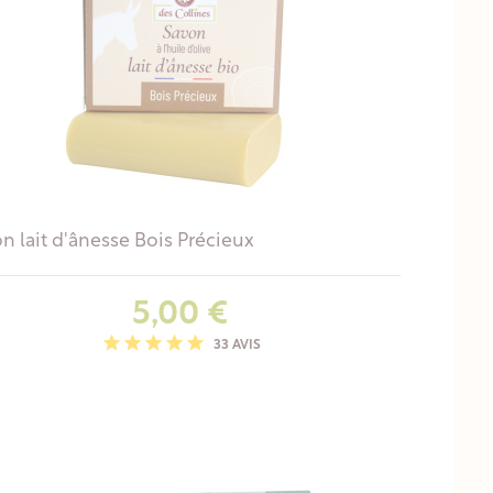
n lait d'ânesse Bois Précieux
Prix
5,00 €
33 AVIS