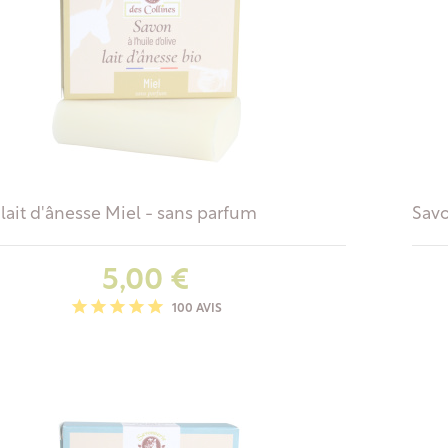
lait d'ânesse Miel - sans parfum
Savo
Prix
5,00 €
100 AVIS