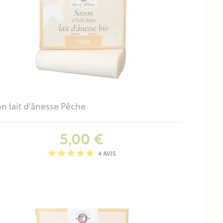
n lait d'ânesse Pêche
Prix
5,00 €
4 AVIS