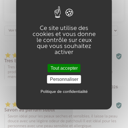
56 avis
Ce site utilise des
cookies et vous donne
le contrôle sur ceux
que vous souhaitez
activer






Tres bon produit
Tres bon délais emballage très protecteur bonne qualité de
Tout accepter
produit et bon geste commercial super la petite savonnette
merci
Personnaliser
Par ERIC S. le 27/04/2026
Politique de confidentialité






Savon au parfum subtil
Savon idéal pour les peaux seches et sensibles, il laisse la peau
douce avec une légère odeur de patchouli Il est idéal pour les
personnes avec une peau sensible et allergique.