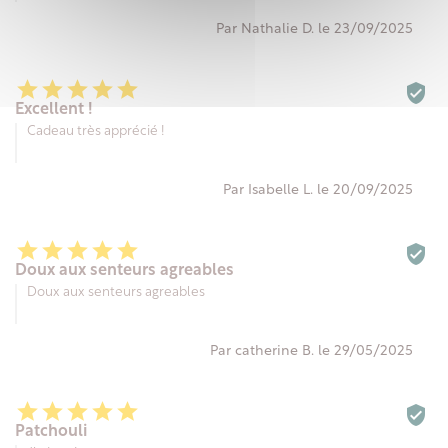
Par Nathalie D. le 23/09/2025






Excellent !
Cadeau très apprécié !
Par Isabelle L. le 20/09/2025






Doux aux senteurs agreables
Doux aux senteurs agreables
Par catherine B. le 29/05/2025






Patchouli