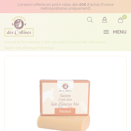
Panneau de gestion des cookies
Livraison offerte en point relais dès
40€
d'achat (
France
métropolitaine uniquement
).
0
MENU
Accueil
Nos savons
Soin du corps
Savon lait d’ânesse
Savon lait d'ânesse Patchouli