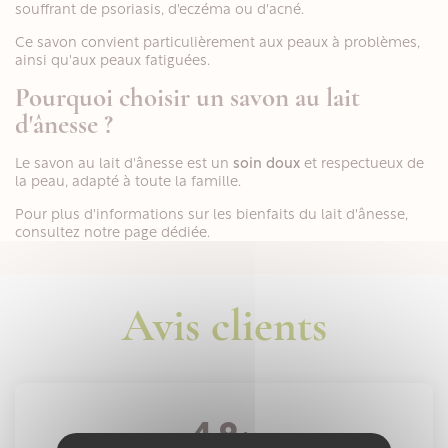
souffrant de psoriasis, d'eczéma ou d'acné.
Ce savon convient particulièrement aux peaux à problèmes,
ainsi qu'aux peaux fatiguées.
Pourquoi choisir un savon au lait
d'ânesse ?
Le savon au lait d'ânesse est un
soin doux
et respectueux de
la peau, adapté à toute la famille.
Pour plus d'informations sur les bienfaits du lait d'ânesse,
consultez notre page dédiée.
Avis clients
4,9
/5