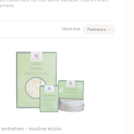
, casseroles, ou tout autre vaisselle, tout en étant
nement.
Pertinence
TRIER PAR:
 entretien - routine écolo