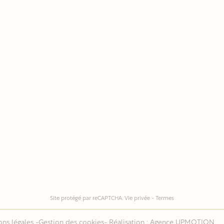
Site protégé par reCAPTCHA.
Vie privée
-
Termes
ns légales
-
Gestion des cookies
- Réalisation :
Agence UPMOTION