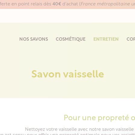
fferte en point relais dès
40€
d'achat (
France métropolitaine 
NOS SAVONS
COSMÉTIQUE
ENTRETIEN
COF
Savon vaisselle
Pour une propreté 
Nettoyez votre vaisselle avec notre savon vaisselle 