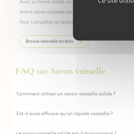
Ce site util
Avec sa forme solide, ce savon est économique et pra
Notre savon vaisselle est fabriqué artisanalement, da
Pour compléter et faciliter son utilisation, découvrez 
Brosse vaisselle en bois
FAQ sur Savon vaisselle
Comment utiliser un savon vaisselle solide ?
Est-il aussi efficace qu’un liquide vaisselle ?
Le savon vaisselle solide est-il économique ?