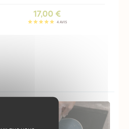
Prix
17,00 €
4 AVIS