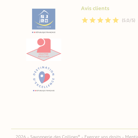
Avis clients
(5,0/5)
2026 - Savonnerie des Collines® -
Exercez vos droits
-
Mentio