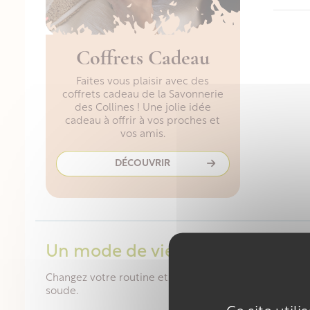
Coffrets Cadeau
Faites vous plaisir avec des
coffrets cadeau de la Savonnerie
des Collines ! Une jolie idée
cadeau à offrir à vos proches et
vos amis.
DÉCOUVRIR
Un mode de vie plus durable
Changez votre routine et adoptez notre savon vaissel
soude.