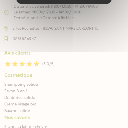
Du lundi au vendredi 9h00/12h30 - 14h00/19h00
Le samedi 9h00h/12h30 - 14h00/18h30
Fermé le lundi d'Octobre à fin Mars.
2, les Rochettes - 85590 SAINT MARS LA REORTHE
02 51 57 63 47
Avis clients
(5,0/5)
Cosmétique
Shampoing solide
Savon 3 en 1
Dentifrice solide
Crème visage bio
Baume solide
Nos savons
Savon au lait de chèvre