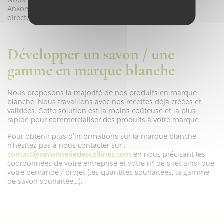
Nous sommes également présents sur la plateforme
Ankorstore où vous pouvez passer vos commandes
directement en ligne.
Développer un savon / une
gamme en marque blanche
Nous proposons la majorité de nos produits en marque
blanche. Nous travaillons avec nos recettes déjà créées et
validées. Cette solution est la moins coûteuse et la plus
rapide pour commercialiser des produits à votre marque.
Pour obtenir plus d’informations sur la marque blanche,
n’hésitez pas à nous contacter sur :
contact@savonneriedescollines.com
en nous précisant les
coordonnées de votre entreprise et votre n° de siret ainsi que
votre demande / projet (les quantités souhaitées, la gamme
de savon souhaitée,…).