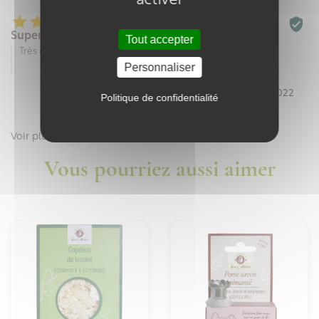
activer






Super savon
Tout accepter
Très respectueux de la peau
Personnaliser
Par Delphine D. le 25/04/2022
Politique de confidentialité

Voir plus
Vous pourriez aussi aimer