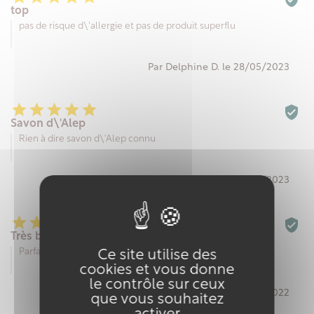
top
pas de risque d\'allergie et pas de produit superflu
Par Delphine D. le 28/05/2023






Savon d\'Alep
Rien à dire savon d\'Alep connu
Par Catherine P. le 16/01/2023






Très bien
Parfait
Ce site utilise des
cookies et vous donne
le contrôle sur ceux
Par Alice F. le 27/06/2022
que vous souhaitez