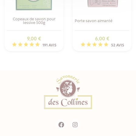
Copeaux de savon pour
Porte savon aimanté
lessive 500g
Prix
Prix
9,00 €
6,00 €
191 AVIS
52 AVIS