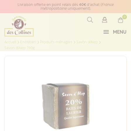
Panneau de gestion des cookies
Livraison offerte en point relais dès
40€
d'achat (
France
métropolitaine uniquement
).
0
MENU
Accueil
Entretien
Produits ménagers
Savon d'Alep
Savon d'Alep 190g