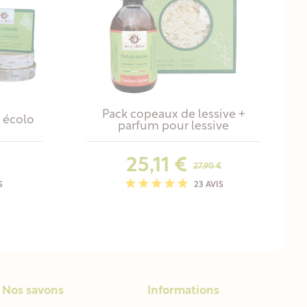
Pack copeaux de lessive +
e écolo
parfum pour lessive
25,11 €
27,90 €
Prix habituel
Prix
S
23 AVIS
Nos savons
Informations