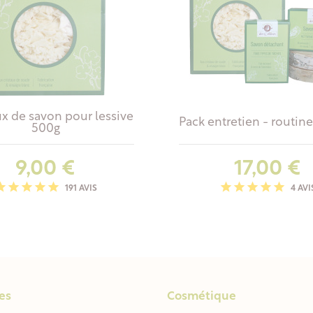
x de savon pour lessive
Pack entretien - routin
500g
Prix
Prix
9,00 €
17,00 €
191 AVIS
4 AVI
es
Cosmétique