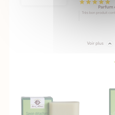





Parfum 
Très bon produit co

Voir plus