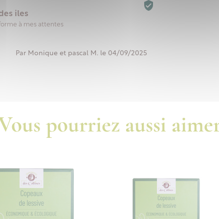

des iles
nforme à mes attentes
Par Monique et pascal M. le 04/09/2025
Vous pourriez aussi aime