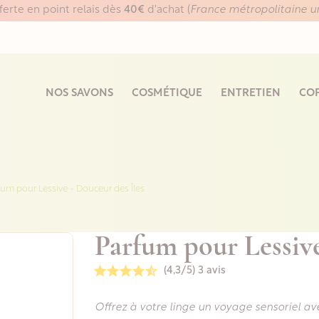
fferte en point relais dès
40€
d'achat (
France métropolitaine 
NOS SAVONS
COSMÉTIQUE
ENTRETIEN
COF
fum pour Lessive - Douceur des Îles
Parfum pour Lessive
(4,3/5)
3 avis
Offrez à votre linge un voyage sensoriel a