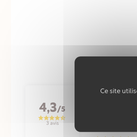





Ce site util
Par
Une très agréable ode
4,3
/5
3 avis