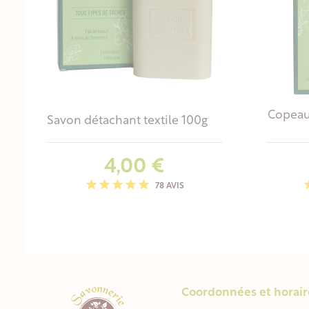
Copeau
Savon détachant textile 100g
Prix
4,00 €
78 AVIS
Coordonnées et horair