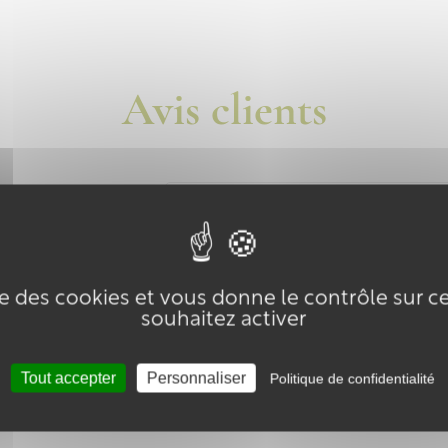
Avis clients




ise des cookies et vous donne le contrôle sur 
fait
Pa
souhaitez activer
J'ai fait 2 es
ur sans que cela soit trop fort
d'emploi , de
continuer
Tout accepter
Personnaliser
Politique de confidentialité
Par Nathalie B. le 24/07/2026