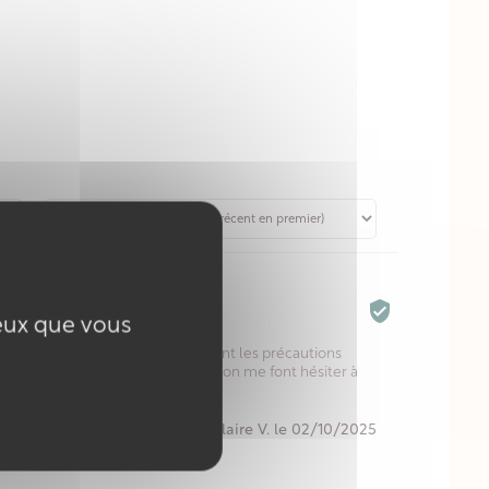



ceux que vous
rfum agréable
sais avec de bons résultats cependant les précautions
s produits nocifs dans la composition me font hésiter à
Par Annie-Claire V. le 02/10/2025