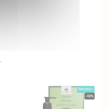
r
PROMO !
-10%