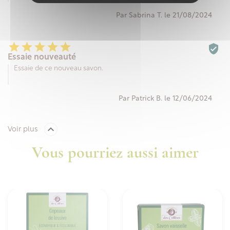
Par Sabrina T. le 21/08/2024






Essaie nouveauté
Essaie de ce nouveau savon.
Par Patrick B. le 12/06/2024

Voir plus
Vous pourriez aussi aimer