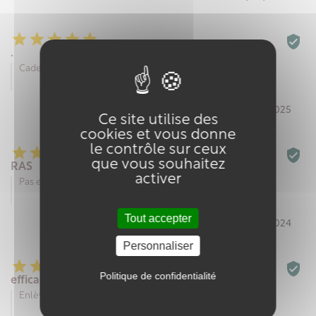






.
Cadeaux pour mon papa !!!
Par Léa C. le 23/02/2025
Ce site utilise des
cookies et vous donne
le contrôle sur ceux






que vous souhaitez
RAS
activer
Pas encore essayer
Tout accepter
Par Bilitis F. le 14/10/2024
Personnaliser






Politique de confidentialité
efficace, agréable
Enlève tout dépôt grâce a son action exfoliante.