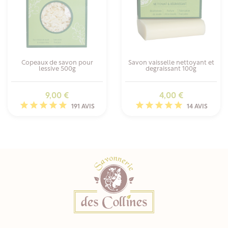
Copeaux de savon pour
Savon vaisselle nettoyant et
lessive 500g
degraissant 100g
Prix
Prix
9,00 €
4,00 €
191 AVIS
14 AVIS