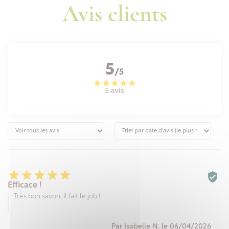
Avis clients
5
/5
5 avis






Efficace !
Très bon savon, il fait le job !
Par Isabelle N. le 06/04/2026