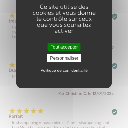
Ce site utilise des
cookies et vous donne






le contrôle sur ceux
très bien
que vous souhaitez
très bien mais attention à ne pas mettre l'après-
activer
shampoing sur le cuir chevelu pour ne pas le rendre gras.
Le shampoing apaise les démangeaisons.
Tout accepter
Par Lydie B. le 03/02/2026
Personnaliser






Politique de confidentialité
Duo cheveux
Mes cheveux sont plus doux et facile à coiffer
Par Christine C. le 12/01/2025






Parfait
le shampooing mousse bien et l’après shampooing sent
bon.Mes cheveux sont doux, c’est ce que je cherchait.