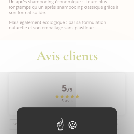
Un après shampooing économique : il dure plus
longtemps qu'un après shampooing classique grâce à
son format solide.
Mais également écologique : par sa formulation
naturelle et son emballage sans plastique.
Avis clients
5
/5
5 avis