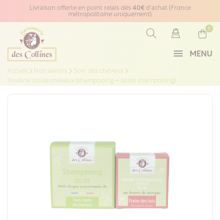
Panneau de gestion des cookies
Livraison offerte en point relais dès
40€
d'achat (
France
métropolitaine uniquement
).
0
MENU
Accueil
Nos savons
Soin des cheveux
Routine solide cheveux (shampooing + après shampooing)