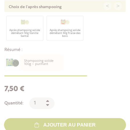
<
>
Choix de l'après shampooing
Après shampoing solide
Après shampoing solide
démêlant 50g Vanille
démêlant 50g Fraise des
Santal
bois
Résumé :
Shampooing solide
100g – purifiant
7,50 €
Quantité:
AJOUTER AU PANIER