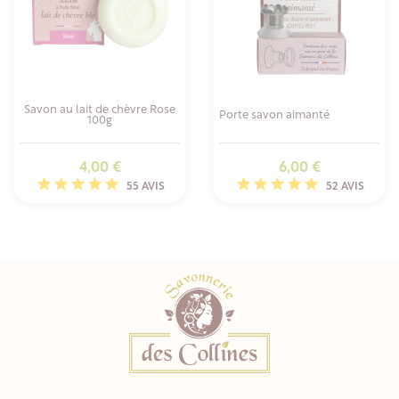
Savon au lait de chèvre Rose
Porte savon aimanté
100g
Prix
Prix
4,00 €
6,00 €
55 AVIS
52 AVIS