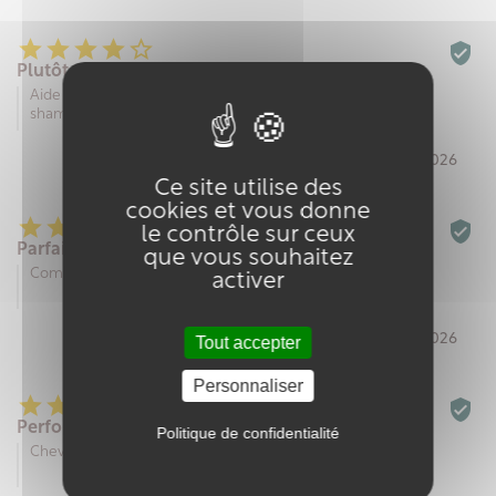






Plutôt pas mal
Aide vraiment a reguler le sebum je peux espacer mes
shampooing, bémol pour l odeur que je n'aime pas.
Par Manon V. le 18/05/2026
Ce site utilise des
cookies et vous donne






le contrôle sur ceux
Parfait
que vous souhaitez
Comme d'habitude c'est parfait, mes cheveux sont nickel
activer
Par Nadège T. le 21/02/2026
Tout accepter
Personnaliser






Performant
Politique de confidentialité
Cheveux propre plus longtemps