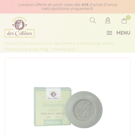
Panneau de gestion des cookies
Livraison offerte en point relais dès
40€
d'achat (
France
métropolitaine uniquement
).
0
MENU
Accueil
Nos savons
Soin des cheveux
Shampoing solide
Shampooing solide 100g – cheveux gras