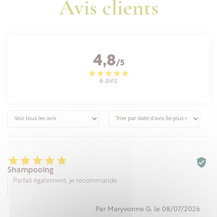
Avis clients
4,8
/5
6 avis






Shampooing
Parfait également, je recommande
Par Maryvonne G. le 08/07/2026