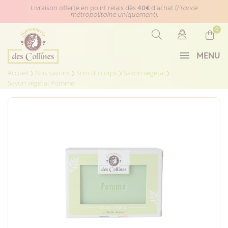
Panneau de gestion des cookies
Livraison offerte en point relais dès
40€
d'achat (
France
métropolitaine uniquement
).
0
MENU
Accueil
Nos savons
Soin du corps
Savon végétal
Savon végétal Pomme