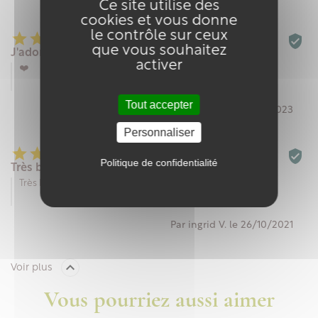
Ce site utilise des
cookies et vous donne
le contrôle sur ceux






que vous souhaitez
J'adore
activer
❤️
Tout accepter
Par Sylvie S. le 24/09/2023
Personnaliser






Politique de confidentialité
Très bien
Très bien
Par ingrid V. le 26/10/2021

Voir plus
Vous pourriez aussi aimer