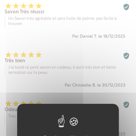






Savon Très réussi
Un Savon très agréable et sans huile de palme, pas facile à
trouver.
Par Daniel T. le 18/12/2025






Très bien
J'ai testé le petit savon en cadeau, il sent très bon et belle
sensation sur la peau
Par Christelle B. le 30/12/2023






Odeur originale
Très originale pour changer, gourmand et naturel à la fois
Par Alexis B. le 05/11/2023