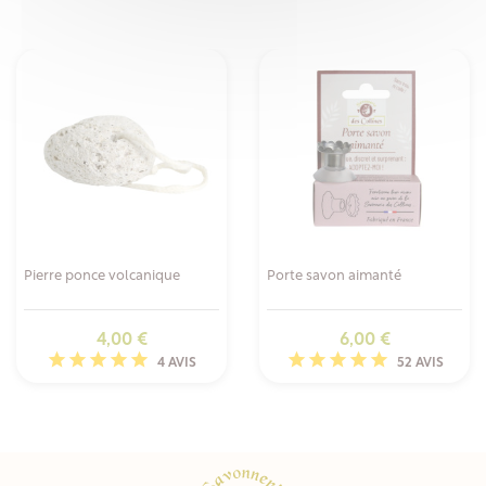
Pierre ponce volcanique
Porte savon aimanté
Prix
Prix
4,00 €
6,00 €
4 AVIS
52 AVIS