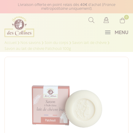
Panneau de gestion des cookies
Livraison offerte en point relais dès
40€
d'achat (
France
métropolitaine uniquement
).
0
MENU
Accueil
Nos savons
Soin du corps
Savon lait de chèvre
Savon au lait de chèvre Patchouli 100g