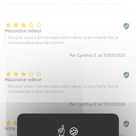






Mauvaise odeur
Bonjour nous n'aimons pas cette odeur. La prochaine fois je
commanderai plus de momoï.
Par Cynthia E. le 17/07/2025






Mauvaise odeur
Bonjour nous n'aimons pas cette odeur. La prochaine fois je
commanderai plus de momoï.
Par Cynthia E. le 17/07/2025






Hâte de l assayer
Ne connais pas encore savon au lait de chèvre j espère en être