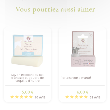
Vous pourriez aussi aimer
Savon exfoliant au lait
d'ânesse et poudre de
Porte savon aimanté
coquille d'huitre
Prix
Prix
5,00 €
6,00 €
70 AVIS
52 AVIS