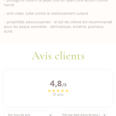
- protège et nourrit la peau tout en ayant une action contre
l'acné
- anti-rides, lutte contre le vieillissement cutané
- propriétés adoucissantes : le lait de chèvre est recommandé
pour les peaux sensibles : dermatoses, eczéma, psoriasis,
acné.
Avis clients
4,8
/5
31 avis