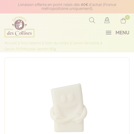
Panneau de gestion des cookies
Livraison offerte en point relais dès
40€
d'achat (
France
métropolitaine uniquement
).
0
MENU
Accueil
Nos savons
Soin du corps
Savon fantaisie
Savon Pti'Mousse Jasmin 80g