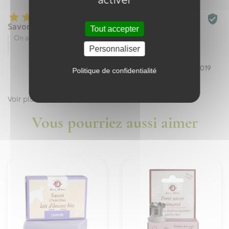
activer






Savon
Tout accepter
On adore
Personnaliser
Par Kristel R. le 27/11/2019
Politique de confidentialité

Voir plus
Vous pourriez aussi aimer