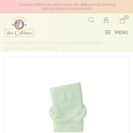
Panneau de gestion des cookies
Livraison offerte en point relais dès
40€
d'achat (
France
métropolitaine uniquement
).
0
MENU
Accueil
Nos savons
Soin du corps
Savon fantaisie
Savon Pti'Mousse Pomme 80g