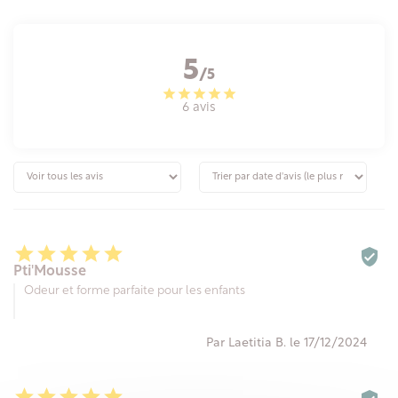
5
/5
6 avis






Pti'Mousse
Odeur et forme parfaite pour les enfants
Par Laetitia B. le 17/12/2024




