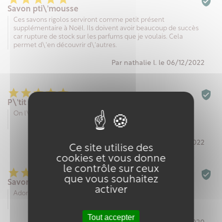

Savon pti\'mousse
Ces savons rigolos serviront comme petit présent
supplémentaire à Noël. Ils doivent avoir beaucoup de succès
car rupture de stock sur les parfums que je voulais. Cela
permet d\'en découvrir d\'autres.
Par nathalie l. le 06/12/2022






P\'tit Mousse
On l\'adore
Par Béatrice B. le 02/08/2022
Ce site utilise des
cookies et vous donne
le contrôle sur ceux






que vous souhaitez
Savon
activer
Adoré par mes garçons
Tout accepter