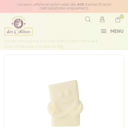
Panneau de gestion des cookies
Livraison offerte en point relais dès
40€
d'achat (
France
métropolitaine uniquement
).
0
MENU
Accueil
Nos savons
Soin du corps
Savon fantaisie
Savon Pti'Mousse Chèvrefeuille 80g