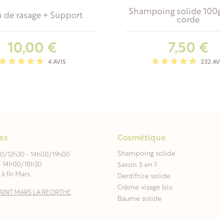
Shampoing solide 100g
u de rasage + Support
corde
Prix
Prix
10,00 €
7,50 €
4 AVIS
232 AV
es
Cosmétique
Shampoing solide
00/12h30 - 14h00/19h00
- 14h00/18h30
Savon 3 en 1
à fin Mars.
Dentifrice solide
Crème visage bio
0 SAINT MARS LA REORTHE
Baume solide