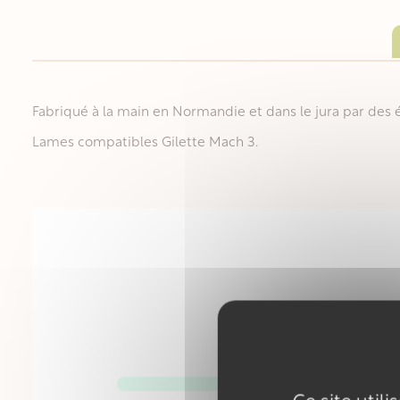
Fabriqué à la main en Normandie et dans le jura par des 
Lames compatibles Gilette Mach 3.