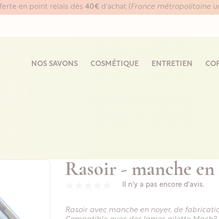
fferte en point relais dès
40€
d'achat (
France métropolitaine 
NOS SAVONS
COSMÉTIQUE
ENTRETIEN
COF
Rasoir - manche en
Il n'y a pas encore d'avis.
Rasoir avec manche en noyer, de fabrication