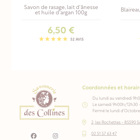
Savon de rasage, lait d'ânesse
Blairea
et huile d'argan 100g
Prix
6,50 €
52 AVIS
Coordonnées et horair
Du lundi au vendredi 9h
Le samedi 9h00h/12h30 
Fermé le lundi d'Octobre 
2, les Rochettes - 8559
02 51 57 63 47