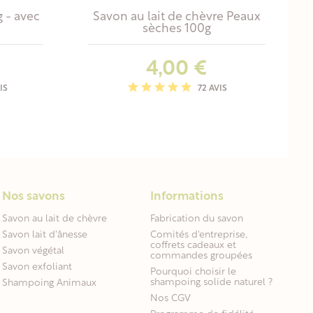
 - avec
Savon au lait de chèvre Peaux
sèches 100g
Prix
4,00 €
IS
72 AVIS
Nos savons
Informations
Savon au lait de chèvre
Fabrication du savon
Savon lait d'ânesse
Comités d'entreprise,
coffrets cadeaux et
Savon végétal
commandes groupées
Savon exfoliant
Pourquoi choisir le
shampoing solide naturel ?
Shampoing Animaux
Nos CGV