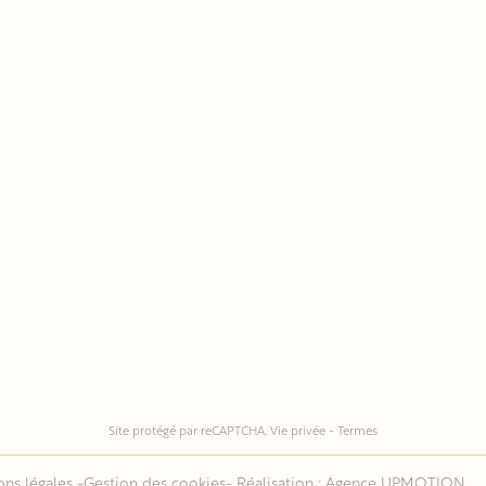
Site protégé par reCAPTCHA.
Vie privée
-
Termes
ns légales
-
Gestion des cookies
- Réalisation :
Agence UPMOTION