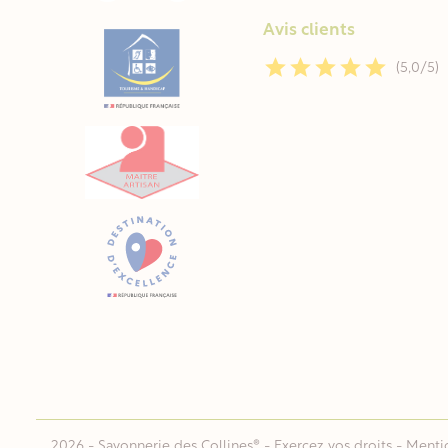
Avis clients
(5,0/5)
2026 - Savonnerie des Collines® -
Exercez vos droits
-
Mentio