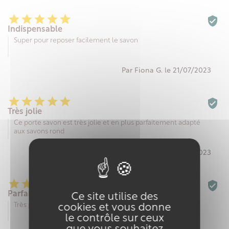






Indispensable
Super pour reposer facilement le savon
Par Fiona G. le 21/07/2023






Très jolie
Ce porte savon est très jolie et en plus parfaitement adapté
aux savons rond
Par Auriane B. le 28/05/2023






Parfait
Ce site utilise des
Très pratique et hygiénique
cookies et vous donne
le contrôle sur ceux