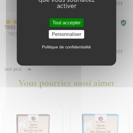
que vous souhaitez
Par Virginie T. le 27/04/2023
activer






Tout accepter
TRES BIEN
Personnaliser
TRES BIEN
Politique de confidentialité
Par SYLVAIN R. le 28/10/2022

Voir plus
Vous pourriez aussi aimer