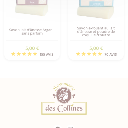
Savon exfoliant au lait
Savon lait d'ânesse Argan -
d'ânesse et poudre de
sans parfum
coquille d'huitre
Prix
Prix
5,00 €
5,00 €
155 AVIS
70 AVIS