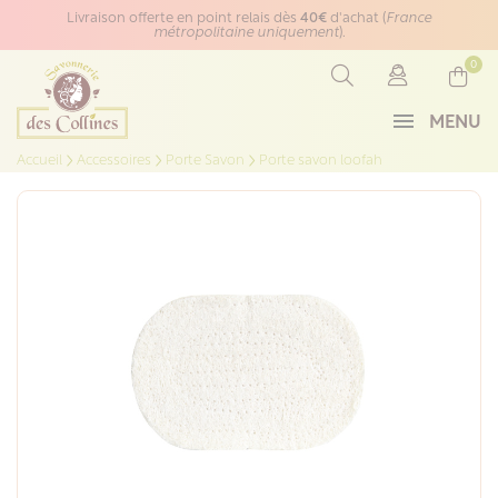
Panneau de gestion des cookies
Livraison offerte en point relais dès
40€
d'achat (
France
métropolitaine uniquement
).
0
MENU
Accueil
Accessoires
Porte Savon
Porte savon loofah