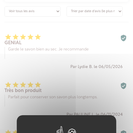






GENIAL
Garde le savon bien au sec. Je recommande
Par Lydie B. le 06/05/2026






Très bon produit
Parfait pour conserver son savon plus longtemps.
Par PAULINE L. le 06/11/2024




