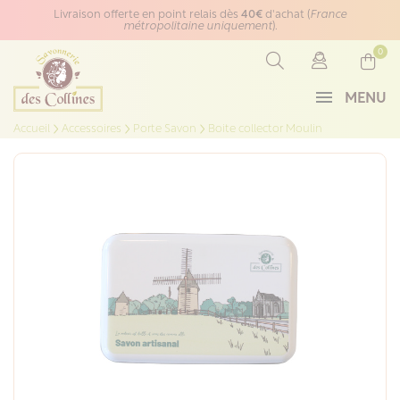
Panneau de gestion des cookies
Livraison offerte en point relais dès
40€
d'achat (
France
métropolitaine uniquement
).
0
MENU
Accueil
Accessoires
Porte Savon
Boite collector Moulin