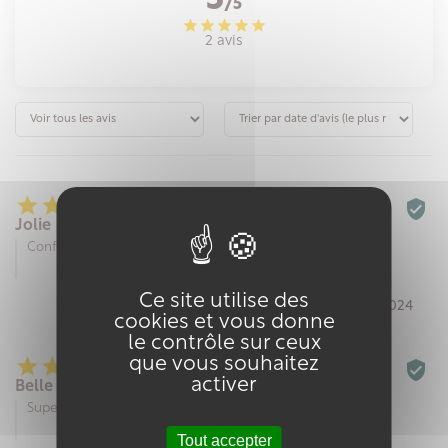
5
/5
2 avis






Jolie
Conforme à ce que j\'attendais
Ce site utilise des
Par Beatrice F. le 17/07/2024
cookies et vous donne
le contrôle sur ceux
que vous souhaitez






activer
Belle boite
Super idée pour offrir
Tout accepter