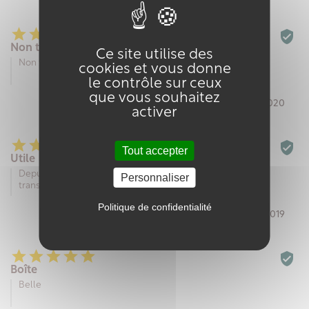






Non testé encore
Ce site utilise des
Non testé encore
cookies et vous donne
le contrôle sur ceux
que vous souhaitez
Par Cecile C. le 04/07/2020
activer






Tout accepter
Utile
Depuis le temps qu’il me fallait une petite boîte pour
Personnaliser
transporter mon savon en voyage.
Politique de confidentialité
Par Marion L. le 16/12/2019






Boîte
Belle