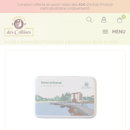
Panneau de gestion des cookies
Livraison offerte en point relais dès
40€
d'achat (
France
métropolitaine uniquement
).
0
MENU
Accueil
Accessoires
Porte Savon
Boite collector Bords de Sèvre