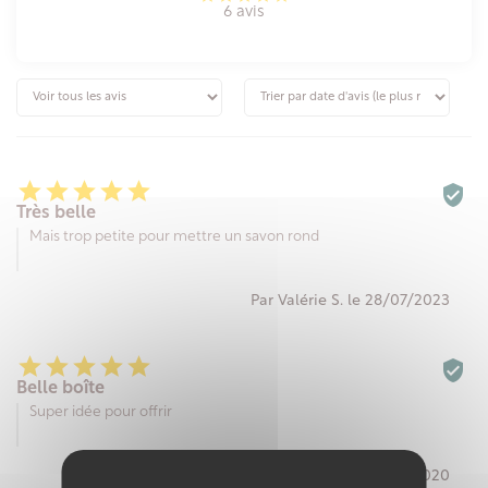
6 avis






Très belle
Mais trop petite pour mettre un savon rond
Par Valérie S. le 28/07/2023






Belle boîte
Super idée pour offrir
Par Chantal L. le 07/12/2020