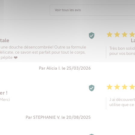




otale
L
ur une douche désencombrée! Outre sa formule
Très bon soli
licate, ce savon est parfait pour tout le corps,
pour vos bons
 pépite ❤️
Par Alicia I. le 25/03/2026




er !
 Merci
J ai découvert
utilise que c
Par STEPHANIE V. le 20/08/2025