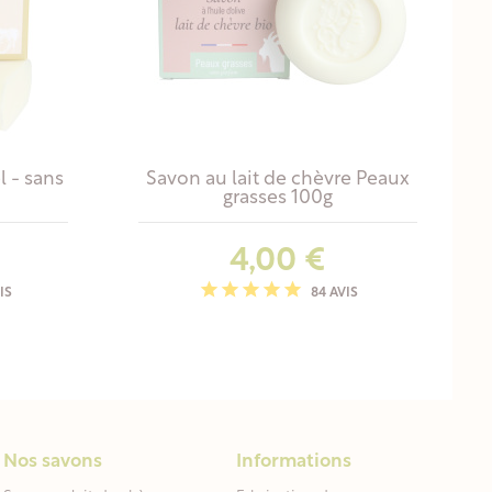
l - sans
Savon au lait de chèvre Peaux
grasses 100g
Prix
4,00 €
IS
84 AVIS
Nos savons
Informations