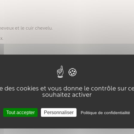
heveux et le cuir chevelu.
ux.
ise des cookies et vous donne le contrôle sur 
souhaitez activer
Tout accepter
Personnaliser
Politique de confidentialité
Avis clients