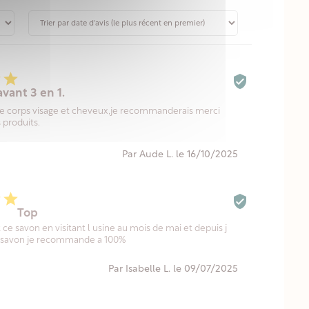



avant 3 en 1.
de corps visage et cheveux,je recommanderais merci
 produits.
Par Aude L. le 16/10/2025



Top
 ce savon en visitant l usine au mois de mai et depuis j
e savon je recommande a 100%
Par Isabelle L. le 09/07/2025