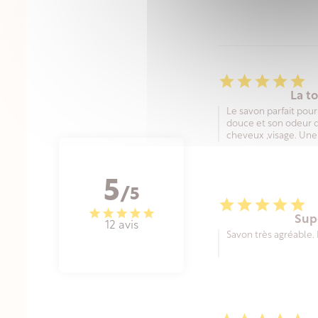





La t
Le savon parfait po
douce et son odeur dé
cheveux ,visage. Une
5
/5





Sup
12 avis
Savon très agréable.