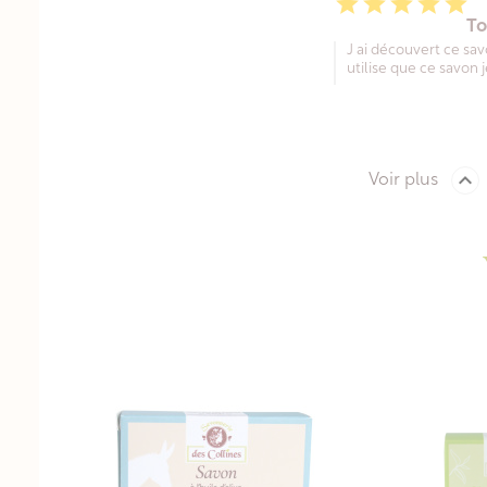





T
J ai découvert ce sav
utilise que ce savo

Voir plus