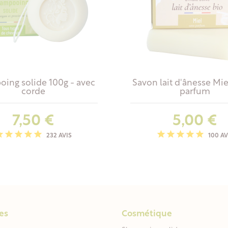
ing solide 100g - avec
Savon lait d'ânesse Mie
corde
parfum
Prix
Prix
7,50 €
5,00 €
232 AVIS
100 AV
es
Cosmétique