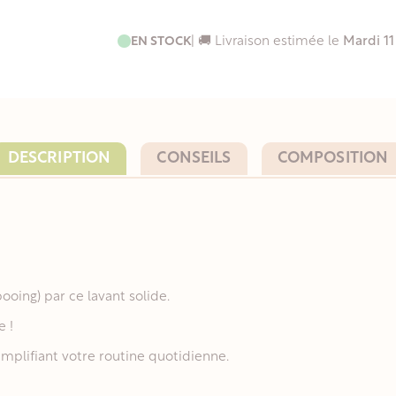
EN STOCK
| 🚚 Livraison estimée le
Mardi 11
DESCRIPTION
CONSEILS
COMPOSITION
oing) par ce lavant solide.
e !
implifiant votre routine quotidienne.