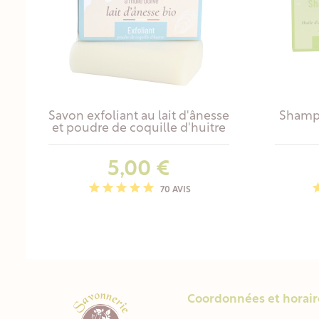
Savon exfoliant au lait d'ânesse
Shampo
et poudre de coquille d'huitre
Prix
5,00 €
70 AVIS
Coordonnées et horair