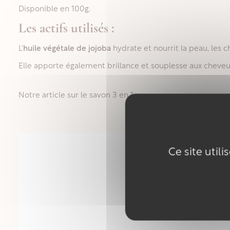
Disponible en 100g.
Les actifs utilisés :
L'
huile végétale de jojoba
hydrate et nourrit la peau, les c
Elle apporte également brillance et souplesse aux cheve
Notre article sur le savon 3 en 1
Ce site util