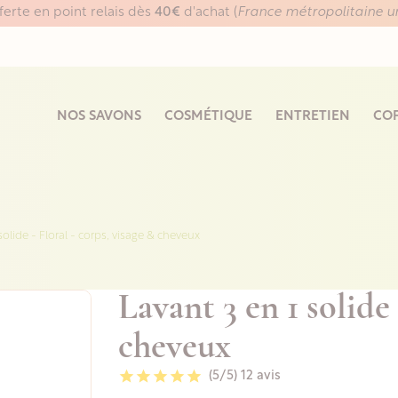
fferte en point relais dès
40€
d'achat (
France métropolitaine 
NOS SAVONS
COSMÉTIQUE
ENTRETIEN
COF
solide - Floral - corps, visage & cheveux
Lavant 3 en 1 solide 
cheveux
(5/5)
12 avis