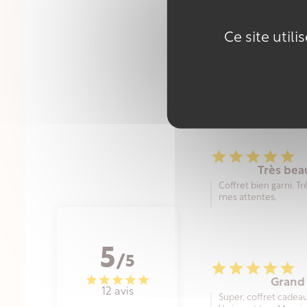
Ce site util





Très bea
Coffret bien garni. T
mes attentes.
5
/5





Grand
12 avis
Super, coffret cadea