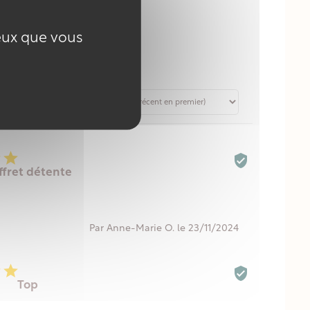
ceux que vous



ffret détente
Par Anne-Marie O. le 23/11/2024



Top