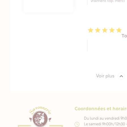
Vraiment top. Merci





T

Voir plus
Coordonnées et horair
Du lundi au vendredi 9h
Le samedi 9h00h/12h30 