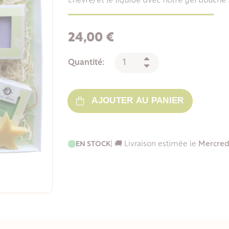
chèvre) et le liquide avec notre gel douche 3
24,00 €
Quantité:
AJOUTER AU PANIER
EN STOCK
| 🚚 Livraison estimée le
Mercred