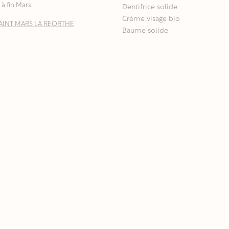
à fin Mars.
Dentifrice solide
Crème visage bio
0 SAINT MARS LA REORTHE
Baume solide