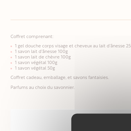
Coffret comprenant:
1 gel douche corps visage et cheveux au lait d'ânesse 2
1 savon lait d'ânesse 100g
1 savon lait de chèvre 100g
1 savon végétal 100g
1 savon végétal 50g
Coffret cadeau, emballage, et savons fantaisies.
Parfums au choix du savonnier.