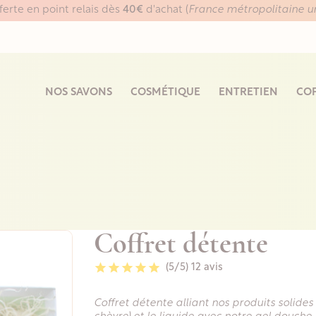
fferte en point relais dès
40€
d'achat (
France métropolitaine 
NOS SAVONS
COSMÉTIQUE
ENTRETIEN
COF
Coffret détente
(5/5)
12 avis
Coffret détente alliant nos produits solides