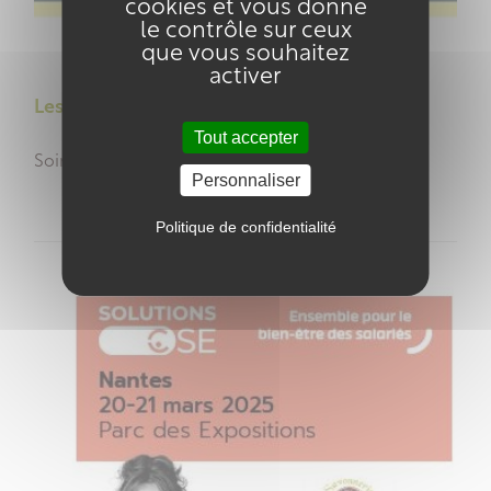
cookies et vous donne
le contrôle sur ceux
6
MARS
2025
que vous souhaitez
activer
Les 15 ans de la Savonnerie !
Tout accepter
Soirée anniversaire le samedi 17 Mai 2025 !
Personnaliser
Politique de confidentialité