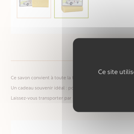
Ce site util
Ce savon convient à toute la famille : sa formule douce r
Un cadeau souvenir idéal : pour prolonger l’esprit des vaca
Laissez-vous transporter par ce savon unique, entre tradi