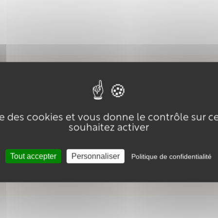
DESCRIPTION
CONSEILS
COMPOSITION
ise des cookies et vous donne le contrôle sur 
souhaitez activer
especte toutes les peaux.
nces ou offrir un clin d'œil à la Vendée.
Tout accepter
Personnaliser
Politique de confidentialité
tion et douceur.