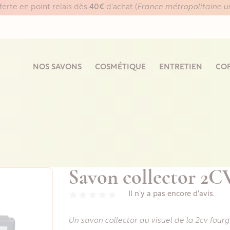
fferte en point relais dès
40€
d'achat (
France métropolitaine 
NOS SAVONS
COSMÉTIQUE
ENTRETIEN
COF
Savon collector 2C
Il n'y a pas encore d'avis.
Un savon collector au visuel de la 2cv four