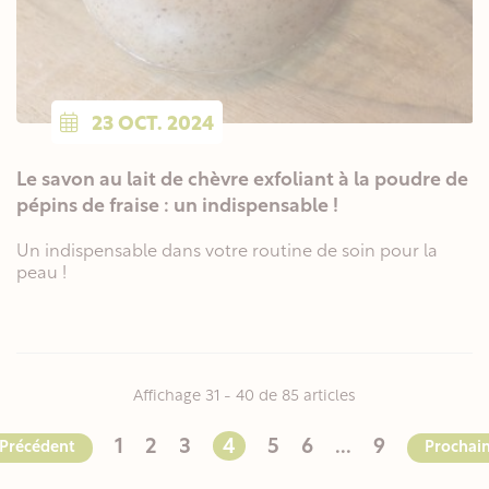
23
OCT.
2024
Le savon au lait de chèvre exfoliant à la poudre de
pépins de fraise : un indispensable !
Un indispensable dans votre routine de soin pour la
peau !
Affichage 31 - 40 de 85 articles
1
2
3
4
5
6
...
9
Précédent
Prochai