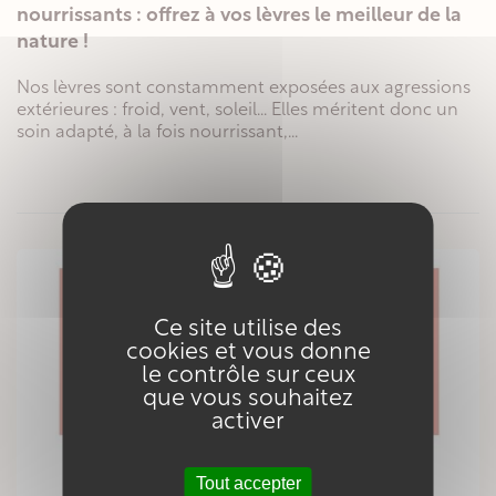
nourrissants : offrez à vos lèvres le meilleur de la
nature !
Nos lèvres sont constamment exposées aux agressions
extérieures : froid, vent, soleil... Elles méritent donc un
soin adapté, à la fois nourrissant,...
Ce site utilise des
cookies et vous donne
le contrôle sur ceux
que vous souhaitez
activer
Tout accepter