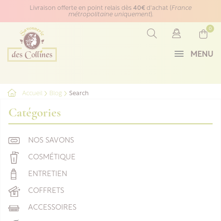
Panneau de gestion des cookies
Livraison offerte en point relais dès
40€
d'achat (
France
métropolitaine uniquement
).
0
MENU
Accueil
Blog
Search
Catégories
NOS SAVONS
COSMÉTIQUE
ENTRETIEN
COFFRETS
ACCESSOIRES