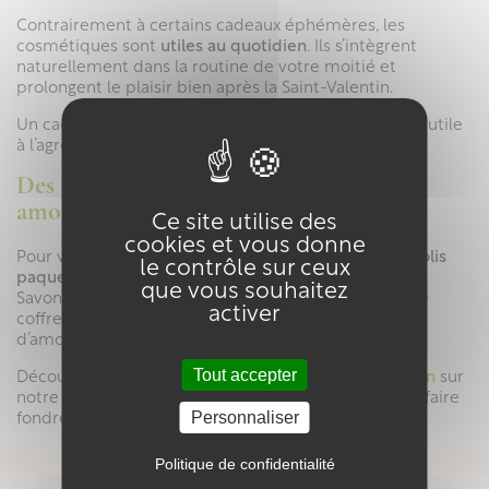
Contrairement à certains cadeaux éphémères, les
cosmétiques sont
utiles au quotidien
. Ils s’intègrent
naturellement dans la routine de votre moitié et
prolongent le plaisir bien après la Saint-Valentin.
Un cadeau pratique, mais toujours élégant, qui allie l’utile
à l’agréable.
Des coffrets prêts à offrir, pensés avec
amour
Ce site utilise des
cookies et vous donne
Pour vous simplifier la vie, nous avons concocté de
jolis
le contrôle sur ceux
paquets
, soigneusement composés et
prêts à offrir.
que vous souhaitez
Savons, soins hydratants, routines bien-être… chaque
activer
coffret a été imaginé pour transmettre un message
d’amour tout en douceur.
Tout accepter
Découvrez dès maintenant nos
coffrets Saint-Valentin
sur
notre site internet et trouvez le cadeau parfait pour faire
Personnaliser
fondre le cœur de votre moitié.
Politique de confidentialité