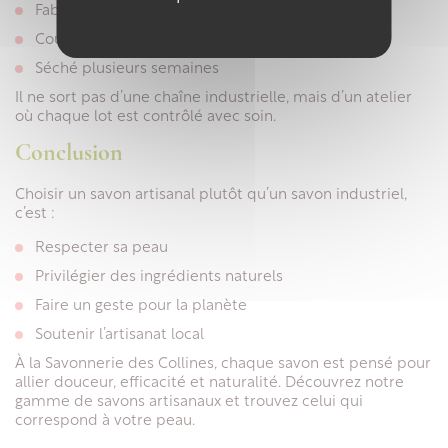
Fabriqué à la main
Coupé et estampillé manuellement
Séché plusieurs semaines
Il ne sort pas d’une chaîne industrielle, mais d’un atelier
où chaque lot est contrôlé avec soin.
Conclusion
Choisir un savon artisanal plutôt qu’un savon industriel,
c’est :
Respecter sa peau
Privilégier des ingrédients naturels
Faire un geste pour la planète
Soutenir l’artisanat local
À la Savonnerie des Collines, chaque savon est pensé pour
allier douceur, efficacité et naturalité. Découvrez notre
gamme de savons artisanaux et trouvez celui qui
correspond à votre peau.