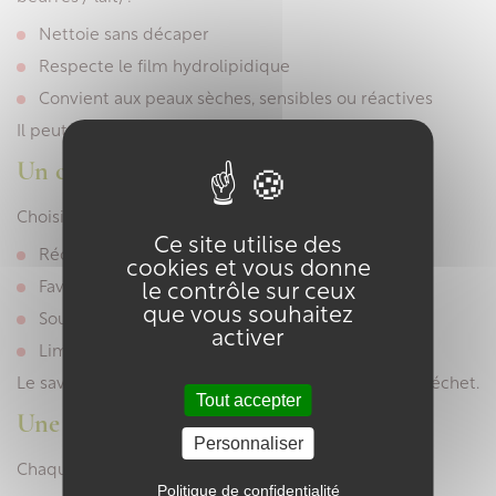
Nettoie sans décaper
Respecte le film hydrolipidique
Convient aux peaux sèches, sensibles ou réactives
Il peut même remplacer un gel douche classique.
Un choix écologique et responsable
Choisir un savon artisanal, c’est aussi :
Ce site utilise des
Réduire les emballages plastiques
cookies et vous donne
Favoriser les circuits courts
le contrôle sur ceux
que vous souhaitez
Soutenir un savoir-faire local
activer
Limiter les ingrédients pétrochimiques
Le savon solide est une excellente alternative zéro déchet.
Tout accepter
Une qualité et un savoir-faire uniques
Personnaliser
Chaque savon artisanal est :
Politique de confidentialité