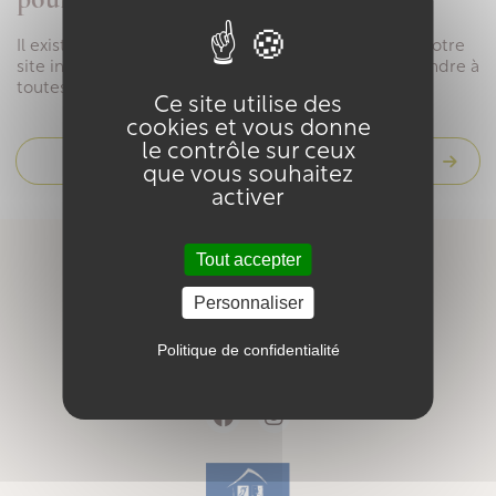
pour vous
Il existe une grande variété de
savons végétaux
sur notre
site internet, 14 parfums sont disponibles pour répondre à
toutes les envies !
Ce site utilise des
cookies et vous donne
le contrôle sur ceux
Acheter un savon végétal
que vous souhaitez
activer
Tout accepter
Personnaliser
Politique de confidentialité